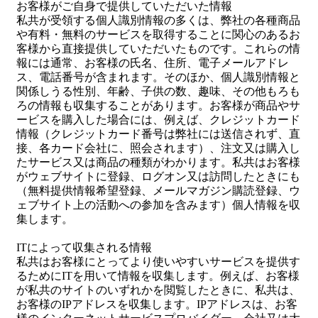
お客様がご自身で提供していただいた情報
私共が受領する個人識別情報の多くは、弊社の各種商品
や有料・無料のサービスを取得することに関心のあるお
客様から直接提供していただいたものです。これらの情
報には通常、お客様の氏名、住所、電子メールアドレ
ス、電話番号が含まれます。そのほか、個人識別情報と
関係しうる性別、年齢、子供の数、趣味、その他もろも
ろの情報も収集することがあります。お客様が商品やサ
ービスを購入した場合には、例えば、クレジットカード
情報（クレジットカード番号は弊社には送信されず、直
接、各カード会社に、照会されます）、注文又は購入し
たサービス又は商品の種類がわかります。私共はお客様
がウェブサイトに登録、ログオン又は訪問したときにも
（無料提供情報希望登録、メールマガジン購読登録、ウ
ェブサイト上の活動への参加を含みます）個人情報を収
集します。
ITによって収集される情報
私共はお客様にとってより使いやすいサービスを提供す
るためにITを用いて情報を収集します。例えば、お客様
が私共のサイトのいずれかを閲覧したときに、私共は、
お客様のIPアドレスを収集します。IPアドレスは、お客