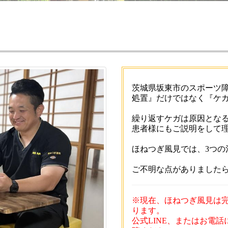
茨城県坂東市のスポーツ障
処置』だけではなく『ケ
繰り返すケガは原因とな
患者様にもご説明をして
ほねつぎ風見では、3つの
ご不明な点がありました
※現在、ほねつぎ風見は
ります。
公式LINE、またはお電